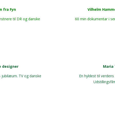
n fra Fyn
Vilhelm Hamm
nstnere til DR og danske
60 min dokumentar i ser
e designer
Maria 
s jubilæum. TV og danske
En hyldest til verdens
Udstillingsf