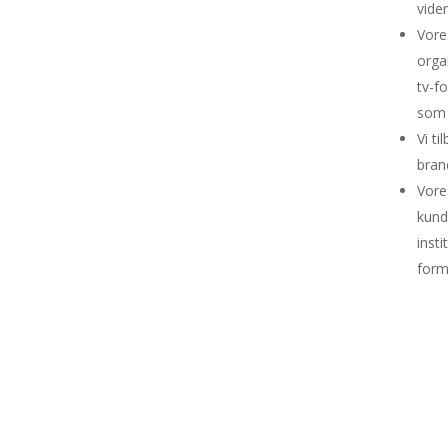
vide
Vore
orga
tv-f
som 
Vi ti
bran
Vore
kund
inst
form