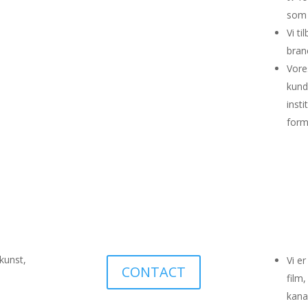
som 
Vi ti
bran
Vore
kund
inst
form
kunst,
Vi e
CONTACT
film
kana