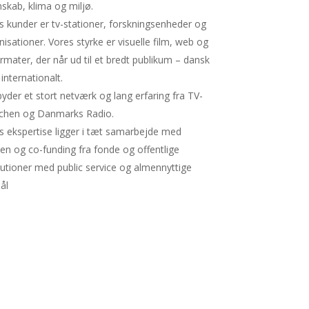
nskab, klima og miljø.
s kunder er tv-stationer, forskningsenheder og
nisationer. Vores styrke er visuelle film, web og
ormater, der når ud til et bredt publikum – dansk
internationalt.
lbyder et stort netværk og lang erfaring fra TV-
chen og Danmarks Radio.
s ekspertise ligger i tæt samarbejde med
en og co-funding fra fonde og offentlige
itutioner med public service og almennyttige
ål