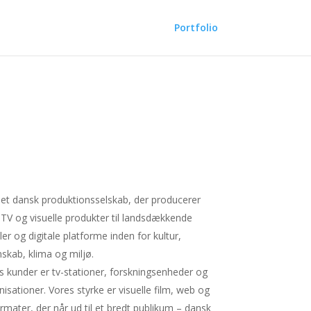
Portfolio
r et dansk produktionsselskab, der producerer
, TV og visuelle produkter til landsdækkende
ler og digitale platforme inden for kultur,
nskab, klima og miljø.
s kunder er tv-stationer, forskningsenheder og
nisationer. Vores styrke er visuelle film, web og
ormater, der når ud til et bredt publikum – dansk