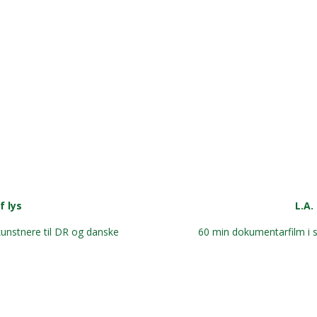
f lys
L.A.
kunstnere til DR og danske
60 min dokumentarfilm i s